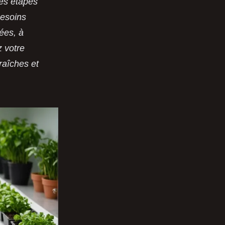
les étapes
besoins
ées, à
z votre
raîches et