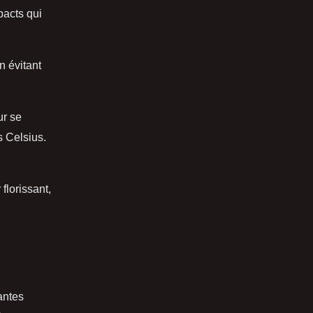
pacts qui
n évitant
ur se
 Celsius.
florissant,
lantes