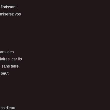
florissant.
imiserez vos
dans des
ires, car ils
 sans terre.
i peut
ins d'eau