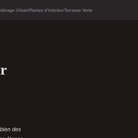
rdinage Urbain
Plantes d’Intérieur
Terrasse Verte
r
 bien des