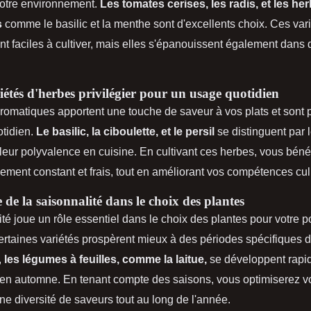
otre environnement.
Les tomates cerises, les radis, et les he
s
comme le basilic et la menthe sont d'excellents choix. Ces var
t faciles à cultiver, mais elles s'épanouissent également dans
iétés d'herbes privilégier pour un usage quotidien
romatiques apportent une touche de saveur à vos plats et sont p
tidien.
Le basilic, la ciboulette, et le persil
se distinguent par le
 leur polyvalence en cuisine. En cultivant ces herbes, vous béné
ement constant et frais, tout en améliorant vos compétences cul
de la saisonnalité dans le choix des plantes
té joue un rôle essentiel dans le choix des plantes pour votre p
Certaines variétés prospèrent mieux à des périodes spécifiques d
,
les légumes à feuilles, comme la laitue,
se développent rapi
 en automne. En tenant compte des saisons, vous optimiserez vo
une diversité de saveurs tout au long de l'année.