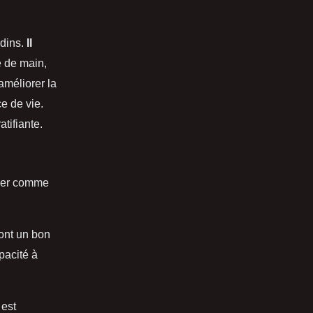
adins.
Il
 de main,
améliorer la
ce de vie.
tifiante.
iver comme
ont un bon
pacité à
 est