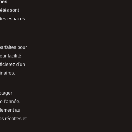
rbes
iétés sont
 des espaces
arfaites pour
ur facilité
ficierez d'un
inaires.
otager
e l'année.
dement au
s récoltes et