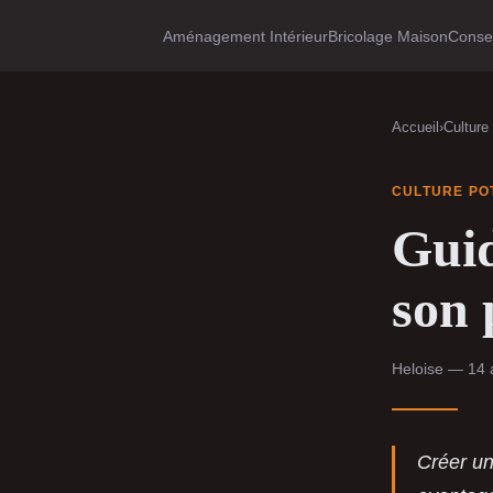
Aménagement Intérieur
Bricolage Maison
Consei
Accueil
›
Culture
CULTURE PO
Guid
son 
Heloise — 14 
Créer un