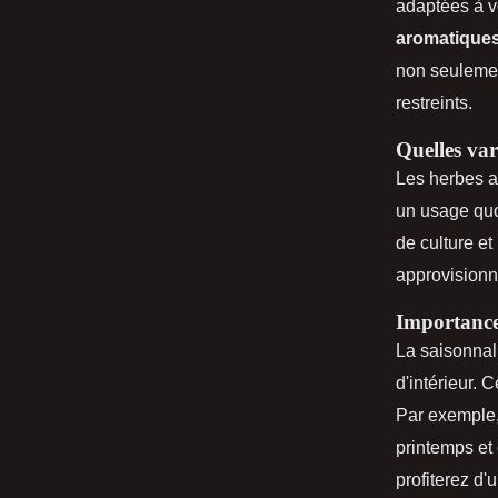
adaptées à v
aromatique
non seulemen
restreints.
Quelles var
Les herbes a
un usage quo
de culture et
approvisionn
Importance 
La saisonnali
d'intérieur. 
Par exemple
printemps et
profiterez d'