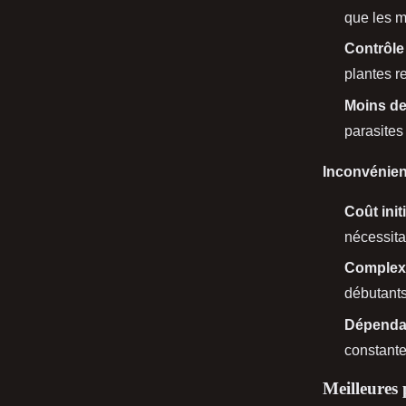
que les m
Contrôle
plantes r
Moins de
parasites 
Inconvénien
Coût initi
nécessita
Complex
débutants
Dépendanc
constante 
Meilleures 