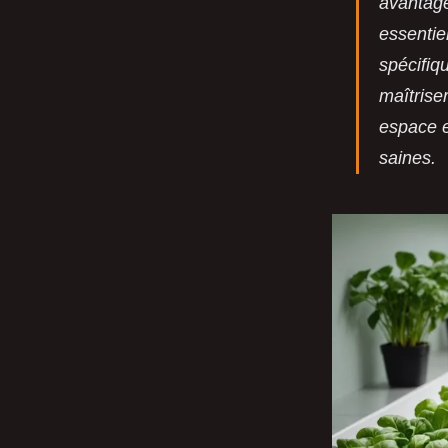
avantage
essentie
spécifiq
maîtrise
espace e
saines.